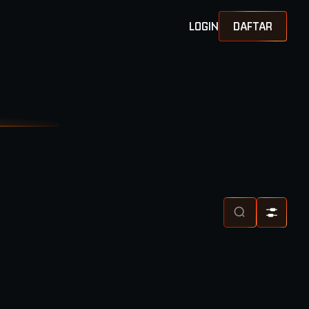
LOGIN
DAFTAR