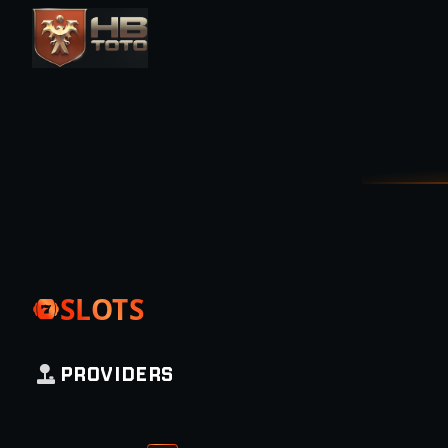
SLOT
S
PROVIDER
S