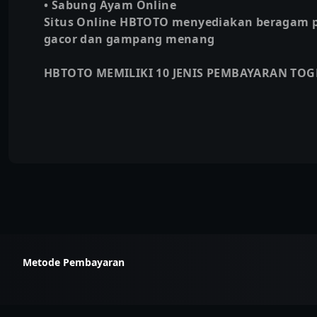
• Sabung Ayam Online
Situs Online HBTOTO menyediakan beragam p
gacor dan gampang menang
HBTOTO MEMILIKI 10 JENIS PEMBAYARAN TOG
Metode Pembayaran