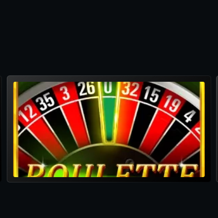
ALL STARS - WORLD CUP 2026
ECLIPSE STUDIO
RTP
95
%
ROULETTE
PRAGMATIC PLAY