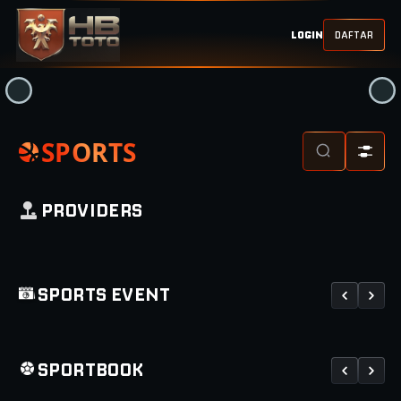
LOGIN
DAFTAR
SPORT
S
PROVIDER
S
SPORTS EVENT
SPORTBOOK