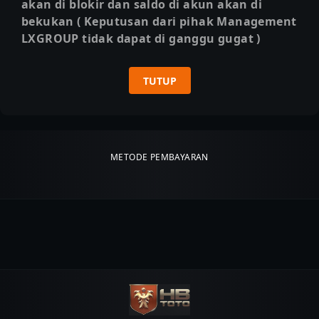
akan di blokir dan saldo di akun akan di
bekukan ( Keputusan dari pihak Management
LXGROUP tidak dapat di ganggu gugat )
TUTUP
METODE PEMBAYARAN