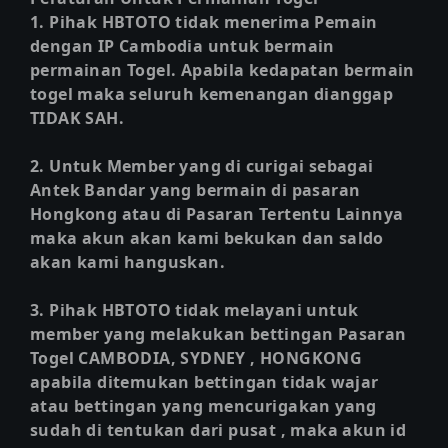
1. Pihak HBTOTO tidak menerima Pemain
dengan IP Cambodia untuk bermain
permainan Togel. Apabila kedapatan bermain
togel maka seluruh kemenangan dianggap
TIDAK SAH.
2. Untuk Member yang di curigai sebagai
Antek Bandar yang bermain di pasaran
Hongkong atau di Pasaran Tertentu Lainnya
maka akun akan kami bekukan dan saldo
akan kami hanguskan.
3. Pihak HBTOTO tidak melayani untuk
member yang melakukan bettingan Pasaran
Togel CAMBODIA, SYDNEY , HONGKONG
apabila ditemukan bettingan tidak wajar
atau bettingan yang mencurigakan yang
sudah di tentukan dari pusat , maka akun id